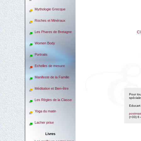
Mythologie Grecque
Roches et Minéraux
Les Phares de Bretagne
Cl
Women Body
Portraits
Echelles de mesure
Manifeste de la Famille
Méditation et Bien-être
Pour to
spéciale
Les Règles de la Classe
Educart 
Yoga du matin
postmas
(+33) 6
Lacher prise
Livres