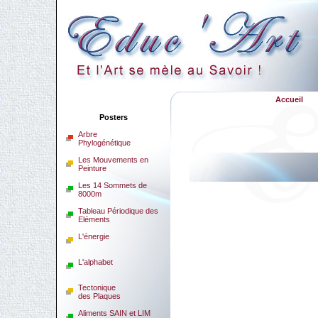
Accueil
Posters
Arbre
Phylogénétique
Les Mouvements en
Peinture
Les 14 Sommets de
8000m
Tableau Périodique des
Eléments
L'énergie
L'alphabet
Tectonique
des Plaques
Aliments SAIN et LIM