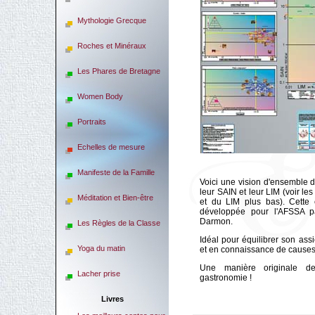
Mythologie Grecque
Roches et Minéraux
Les Phares de Bretagne
Women Body
Portraits
Echelles de mesure
Manifeste de la Famille
Voici une vision d'ensemble d
leur SAIN et leur LIM (voir le
Méditation et Bien-être
et du LIM plus bas). Cette c
développée pour l'AFSSA pa
Darmon.
Les Règles de la Classe
Idéal pour équilibrer son assi
Yoga du matin
et en connaissance de causes
Une manière originale d
Lacher prise
gastronomie !
Livres