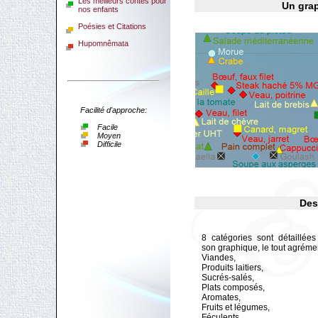
Les meilleurs contes pour
Un grap
nos enfants
Poésies et Citations
Hupomnêmata
Facilité d'approche:
Facile
Moyen
Difficile
Des
8 catégories sont détaillée
son graphique, le tout agréme
Viandes,
Produits laitiers,
Sucrés-salés,
Plats composés,
Aromates,
Fruits et légumes,
Féculents,