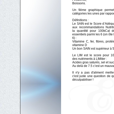
Boissons.
Un 9ème graphique permet 
catégories les unes par rappor
Définitions :
Le SAIN est le Score d’Adéqua
aux recommandations Nutriti
la quantité pour 100kCal d
essentiels parmi les 6 (on ôt
6) :
Vitamine C, fer, fibres, proté
vitamine D
Un bon SAIN est supérieur à 
Le LIM est le score pour 10
des nutriments à LIMiter :
Acides gras saturés, sel et suc
Au delà de 7.5 c’est un mauva
Il n'y a pas d'aliment meille
c'est juste une question de q
déculpabiliser !