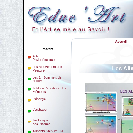
Accueil
Posters
Arbre
Phylogénétique
Les Mouvements en
Les Ali
Peinture
Les 14 Sommets de
8000m
Tableau Périodique des
Eléments
L'énergie
L'alphabet
Tectonique
des Plaques
Aliments SAIN et LIM