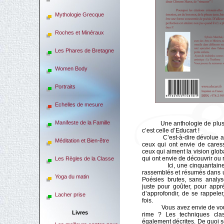
Mythologie Grecque
Roches et Minéraux
Les Phares de Bretagne
Women Body
Portraits
Echelles de mesure
Manifeste de la Famille
Une anthologie de plus me
c’est celle d’Educart !
C’est-à-dire dévolue aux c
Méditation et Bien-être
ceux qui ont envie de cares
ceux qui aiment la vision glo
qui ont envie de découvrir ou 
Les Règles de la Classe
Ici, une cinquantaine de
rassemblés et résumés dans 
Yoga du matin
Poésies brutes, sans analyse
juste pour goûter, pour appr
d’approfondir, de se rappeler,
Lacher prise
fois.
Vous avez envie de vous y 
Livres
rime ? Les techniques cla
également décrites. De quoi s