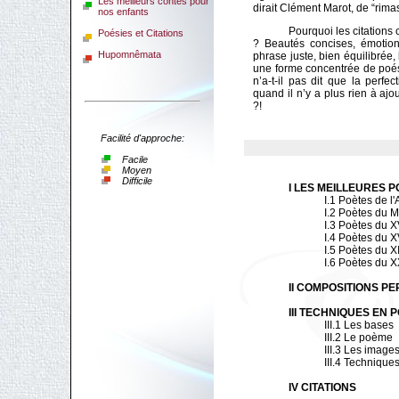
Les meilleurs contes pour
dirait Clément Marot, de “rimas
nos enfants
Pourquoi les citations côt
Poésies et Citations
? Beautés concises, émotion
Hupomnêmata
phrase juste, bien équilibrée, 
une forme concentrée de poés
n’a-t-il pas dit que la perfec
quand il n’y a plus rien à ajou
?!
Facilité d'approche:
Facile
Moyen
Difficile
I LES MEILLEURES P
I.1 Poètes de l'
I.2 Poètes du 
I.3 Poètes du X
I.4 Poètes du X
I.5 Poètes du 
I.6 Poètes du 
II COMPOSITIONS P
III TECHNIQUES EN 
III.1 Les bases
III.2 Le poème
III.3 Les image
III.4 Techniqu
IV CITATIONS