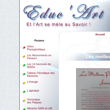
Accueil
Posters
Arbre
Phylogénétique
Les Mouvements en
Les meille
Peinture
Les 14 Sommets de
8000m
Tableau Périodique des
Eléments
L'énergie
L'alphabet
Tectonique
des Plaques
Aliments SAIN et LIM