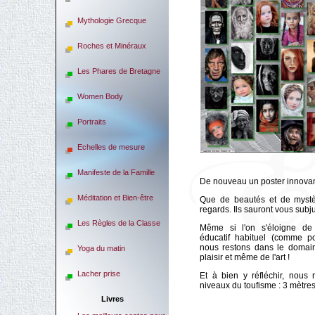
Mythologie Grecque
Roches et Minéraux
Les Phares de Bretagne
Women Body
Portraits
Echelles de mesure
Manifeste de la Famille
De nouveau un poster innovan
Méditation et Bien-être
Que de beautés et de mystè
regards. Ils sauront vous subj
Les Règles de la Classe
Même si l'on s'éloigne de 
éducatif habituel (comme 
nous restons dans le domain
Yoga du matin
plaisir et même de l'art !
Lacher prise
Et à bien y réfléchir, nous r
niveaux du toufisme : 3 mètres
Livres