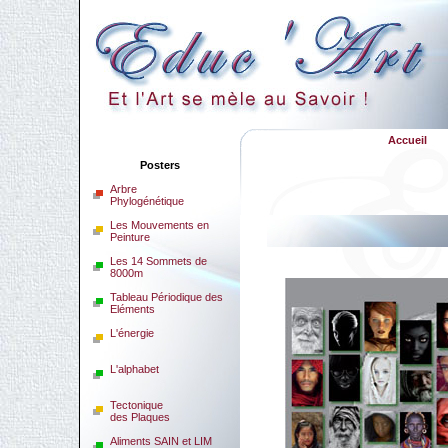
Accueil
Posters
Arbre
Phylogénétique
Les Mouvements en
Peinture
Les 14 Sommets de
8000m
Tableau Périodique des
Eléments
L'énergie
L'alphabet
Tectonique
des Plaques
Aliments SAIN et LIM